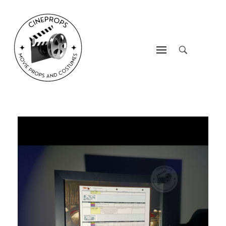
CineProps
Hollywood du studio à votre salon en trois clic !