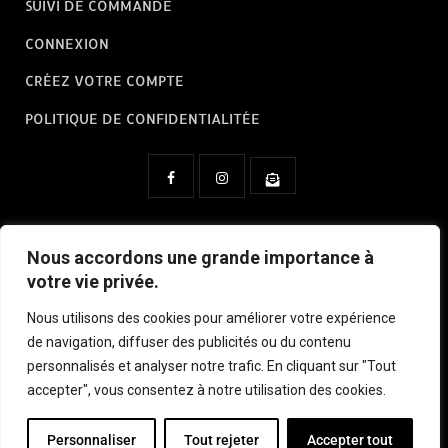
SUIVI DE COMMANDE
CONNEXION
CRÉEZ VOTRE COMPTE
POLITIQUE DE CONFIDENTIALITÉE
Nous contacter à :
contact@cineprops.fr
Nous accordons une grande importance à
votre vie privée.
CineProps by CinExpo France
Nous utilisons des cookies pour améliorer votre expérience
de navigation, diffuser des publicités ou du contenu
personnalisés et analyser notre trafic. En cliquant sur "Tout
accepter", vous consentez à notre utilisation des cookies.
© 2026 CineProps.Tous droit réservés.
Personnaliser
Tout rejeter
Accepter tout