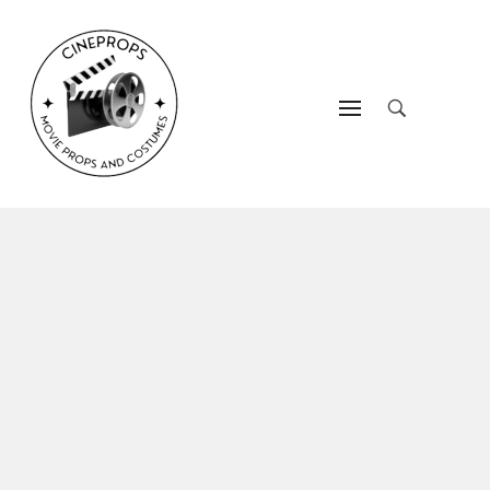
CineProps
Hollywood du studio à votre salon en trois clic !