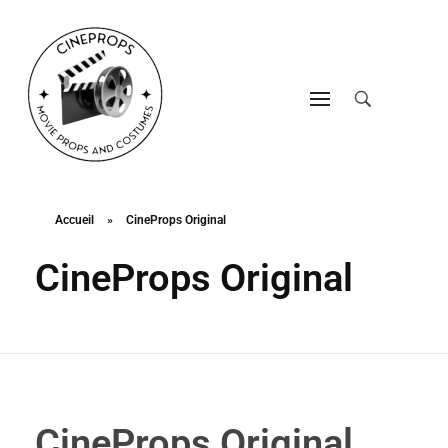
CineProps
Hollywood du studio à votre salon en trois clic !
Accueil
»
CineProps Original
CineProps Original
CineProps Original