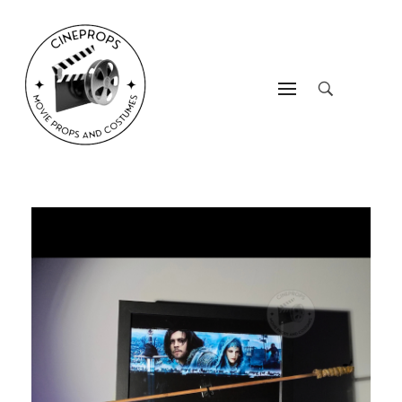
CineProps
Hollywood du studio à votre salon en trois clic !