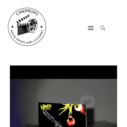
CineProps
Hollywood du studio à votre salon en trois clic !