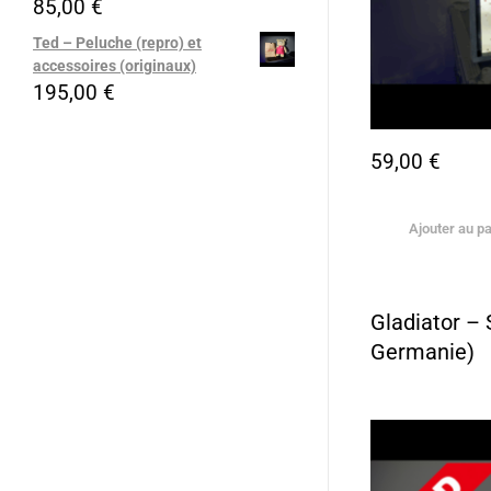
85,00
€
Ted – Peluche (repro) et
accessoires (originaux)
195,00
€
59,00
€
Ajouter au pa
Gladiator – 
Germanie)