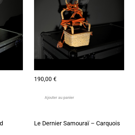
190,00
€
Ajouter au panier
rd
Le Dernier Samouraï – Carquois