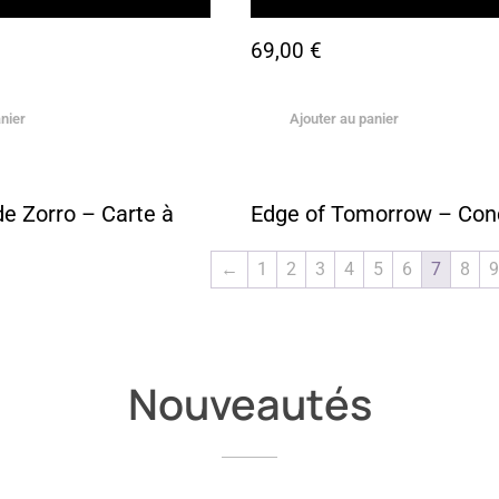
69,00
€
nier
Ajouter au panier
e Zorro – Carte à
Edge of Tomorrow – Con
←
1
2
3
4
5
6
7
8
9
Nouveautés