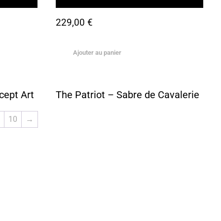
229,00
€
Ajouter au panier
cept Art
The Patriot – Sabre de Cavalerie
10
→