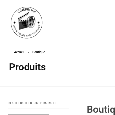
CineProps
Hollywood du studio à votre salon en trois clic !
Accueil
»
Boutique
Produits
RECHERCHER UN PRODUIT
Bouti