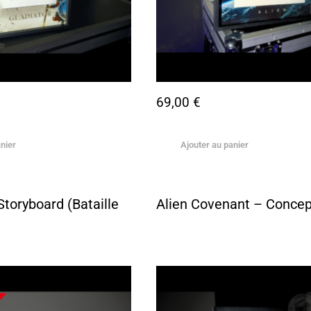
69,00
€
nier
Ajouter au panier
Storyboard (Bataille
Alien Covenant – Concep