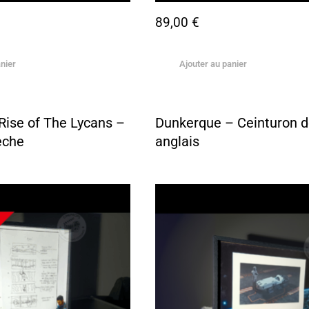
89,00
€
nier
Ajouter au panier
Rise of The Lycans –
Dunkerque – Ceinturon d
èche
anglais