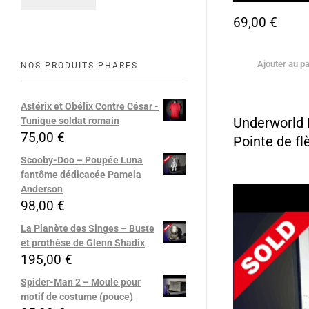
69,00
€
Ajouter au pa
NOS PRODUITS PHARES
Astérix et Obélix Contre César -
Underworld 
Tunique soldat romain
75,00
€
Pointe de fl
Scooby-Doo – Poupée Luna
fantôme dédicacée Pamela
Anderson
98,00
€
La Planète des Singes – Buste
et prothèse de Glenn Shadix
195,00
€
Spider-Man 2 – Moule pour
motif de costume (pouce)