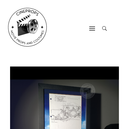
CineProps
Hollywood du studio à votre salon en trois clic !