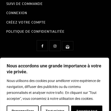
SUIVI DE COMMANDE
CONNEXION
CRÉEZ VOTRE COMPTE
POLITIQUE DE CONFIDENTIALITÉE
Nous contacter à :
contact@cineprops.fr
Nous accordons une grande importance à votre
vie privée.
CineProps by CinExpo France
Nous utilisons des cookies pour améliorer votre expérience de
navigation, diffuser des publicités ou du contenu
personnalisés et analyser notre trafic. En cliquant sur "Tout
accepter", vous consentez à notre utilisation des cookies.
© 2026 CineProps.Tous droit réservés.