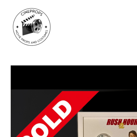
CineProps
Hollywood du studio à votre salon en trois clic !