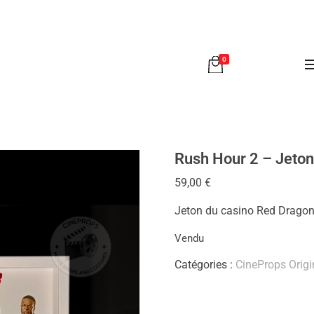
0
Rush Hour 2 – Jeto
59,00
€
Jeton du casino Red Drago
Vendu
Catégories :
CineProps Origi