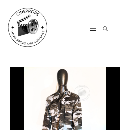
CineProps
Hollywood du studio à votre salon en trois clic !