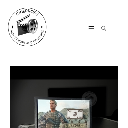
CineProps
Hollywood du studio à votre salon en trois clic !