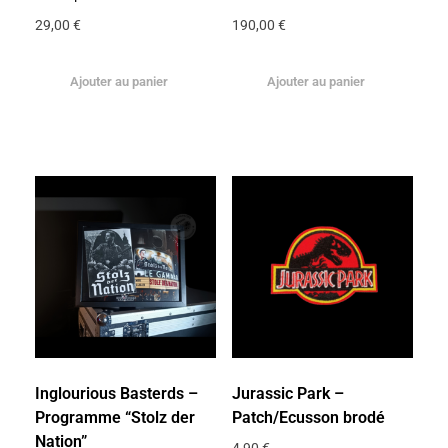
29,00
€
190,00
€
Ajouter au panier
Ajouter au panier
Inglourious Basterds –
Jurassic Park –
Programme “Stolz der
Patch/Ecusson brodé
Nation”
4,90
€