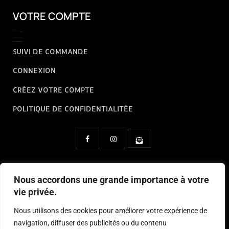
VOTRE COMPTE
SUIVI DE COMMANDE
CONNEXION
CRÉEZ VOTRE COMPTE
POLITIQUE DE CONFIDENTIALITÉE
Nous contacter à :
contact@cineprops.fr
Nous accordons une grande importance à votre
vie privée.
CineProps by CinExpo France
Nous utilisons des cookies pour améliorer votre expérience de
navigation, diffuser des publicités ou du contenu