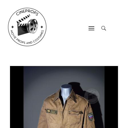
CineProps
Hollywood du studio à votre salon en trois clic !