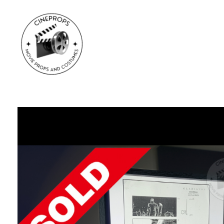
CineProps
Hollywood du studio à votre salon en trois clic !