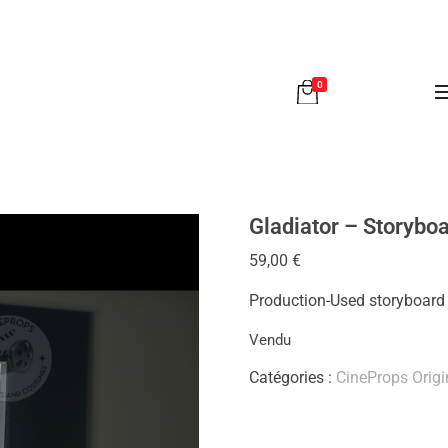
0
Gladiator – Storyboa
59,00
€
Production-Used storyboard
Vendu
Catégories :
CineProps Origi