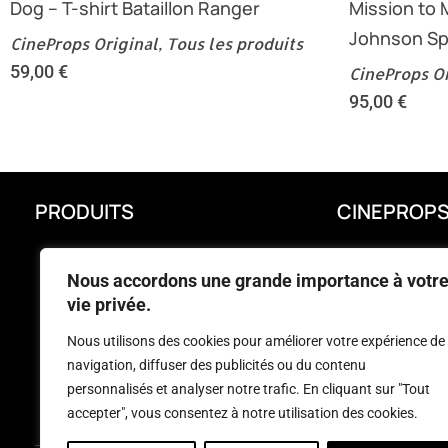
Dog – T-shirt Bataillon Ranger
Mission to 
Johnson Sp
CineProps Original
,
Tous les produits
59,00
€
CineProps Or
95,00
€
PRODUITS
CINEPROP
PROMOTIONS
LIVRAISON
Nous accordons une grande importance à votr
NOUVEAUX PRODUITS
MENTIONS LÉ
vie privée.
MEILLEURES VENTES
CONDITIONS 
Nous utilisons des cookies pour améliorer votre expérience de
CINEPROPS ORIGINAL
FAQ
navigation, diffuser des publicités ou du contenu
CINEPROPS REPLICA
CONTACTEZ-
personnalisés et analyser notre trafic. En cliquant sur "Tout
accepter", vous consentez à notre utilisation des cookies.