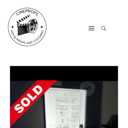
CineProps
Hollywood du studio à votre salon en trois clic !