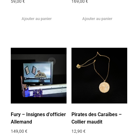
59,00
€
169,00
€
Ajouter au panier
Ajouter au panier
Fury – Insignes d’officier
Pirates des Caraïbes –
Allemand
Collier maudit
149,00
€
12,90
€