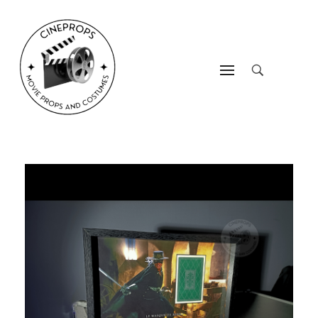
CineProps
Hollywood du studio à votre salon en trois clic !