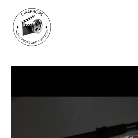
CineProps
Hollywood du studio à votre salon en trois clic !