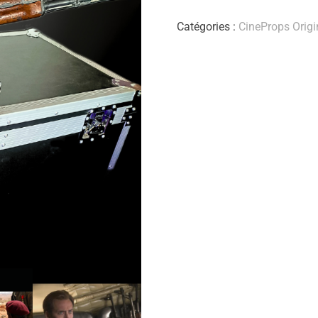
Catégories :
CineProps Origi