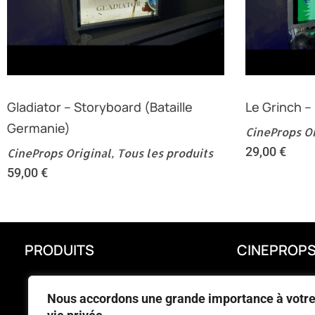
Gladiator – Storyboard (Bataille
Le Grinch –
Germanie)
CineProps Or
29,00
€
CineProps Original
,
Tous les produits
59,00
€
PRODUITS
CINEPROP
PROMOTIONS
LIVRAISON
Nous accordons une grande importance à votr
NOUVEAUX PRODUITS
MENTIONS LÉ