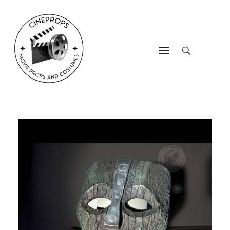
CineProps
Hollywood du studio à votre salon en trois clic !