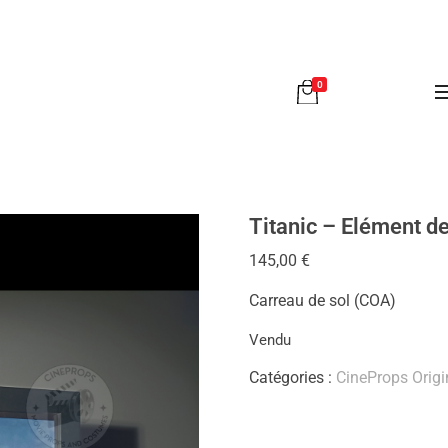
0
Titanic – Elément d
145,00
€
Carreau de sol (COA)
Vendu
Catégories :
CineProps Origi