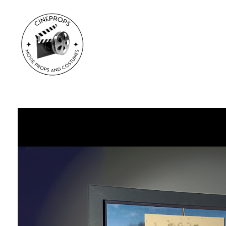
CineProps
Hollywood du studio à votre salon en trois clic !