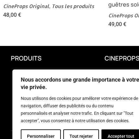
guêtres sol
CineProps Original
,
Tous les produits
48,00
€
CineProps Or
49,00
€
PRODUITS
CINEPROP
PROMOTIONS
LIVRAISON
Nous accordons une grande importance à votr
NOUVEAUX PRODUITS
MENTIONS LÉ
vie privée.
MEILLEURES VENTES
CONDITIONS 
Nous utilisons des cookies pour améliorer votre expérience de
CINEPROPS ORIGINAL
FAQ
navigation, diffuser des publicités ou du contenu
CINEPROPS REPLICA
CONTACTEZ-
personnalisés et analyser notre trafic. En cliquant sur "Tout
accepter", vous consentez à notre utilisation des cookies.
Personnaliser
Tout rejeter
Accepter tout