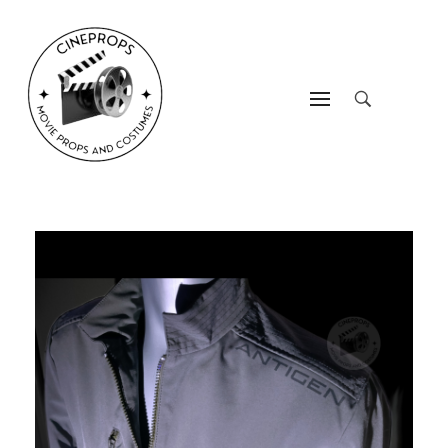
CineProps
Hollywood du studio à votre salon en trois clic !