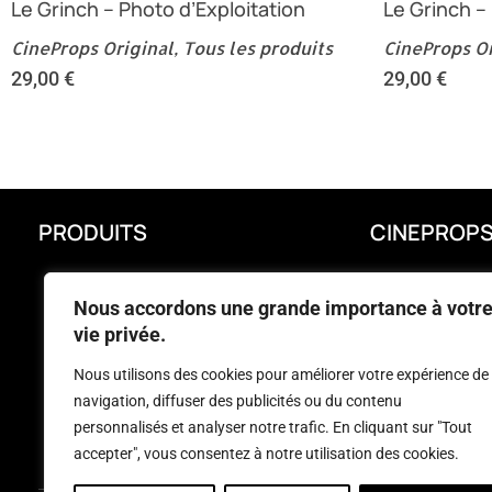
Le Grinch – Photo d’Exploitation
Le Grinch –
CineProps Original
,
Tous les produits
CineProps Or
29,00
€
29,00
€
PRODUITS
CINEPROP
PROMOTIONS
LIVRAISON
Nous accordons une grande importance à votr
NOUVEAUX PRODUITS
MENTIONS LÉ
vie privée.
MEILLEURES VENTES
CONDITIONS 
Nous utilisons des cookies pour améliorer votre expérience de
CINEPROPS ORIGINAL
FAQ
navigation, diffuser des publicités ou du contenu
CINEPROPS REPLICA
CONTACTEZ-
personnalisés et analyser notre trafic. En cliquant sur "Tout
accepter", vous consentez à notre utilisation des cookies.