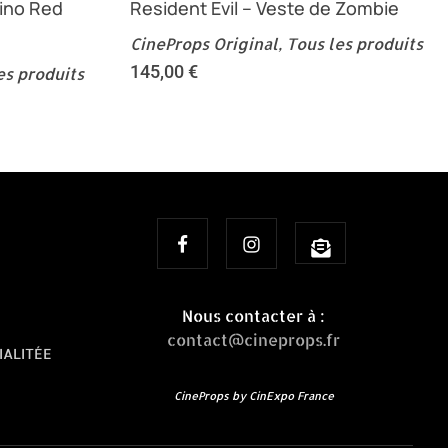
ino Red
Resident Evil – Veste de Zombie
CineProps Original
,
Tous les produits
145,00
€
es produits
Nous contacter à :
contact@cineprops.fr
IALITÉE
CineProps by CinExpo France