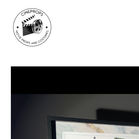
CineProps
Hollywood du studio à votre salon en trois clic !